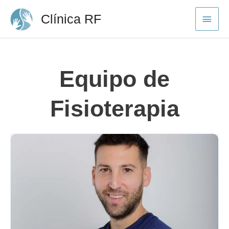
Ir
Menú
Clínica RF
al
contenido
princi
Equipo de
Fisioterapia