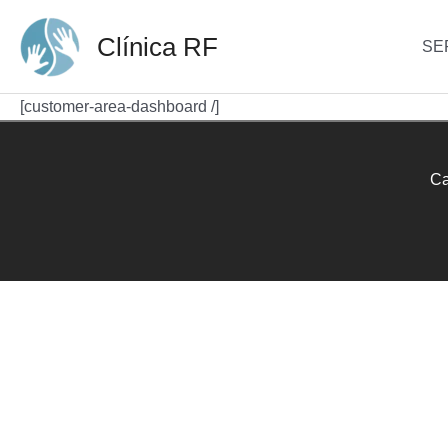
Ir
al
Clínica RF
SE
contenido
[customer-area-dashboard /]
Ca